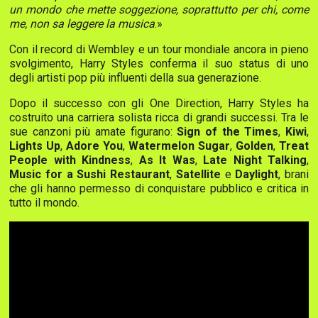
un mondo che mette soggezione, soprattutto per chi, come
me, non sa leggere la musica
.»
Con il record di Wembley e un tour mondiale ancora in pieno
svolgimento, Harry Styles conferma il suo status di uno
degli artisti pop più influenti della sua generazione.
Dopo il successo con gli One Direction, Harry Styles ha
costruito una carriera solista ricca di grandi successi. Tra le
sue canzoni più amate figurano:
Sign of the Times
,
Kiwi
,
Lights Up
,
Adore You
,
Watermelon Sugar
,
Golden
,
Treat
People with Kindness
,
As It Was
,
Late Night Talking
,
Music for a Sushi Restaurant
,
Satellite
e
Daylight
, brani
che gli hanno permesso di conquistare pubblico e critica in
tutto il mondo.