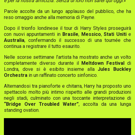
e per la nostra amicizia. Senza di loro non sarei qui oggi
.»
Parole accolte da un lungo applauso del pubblico, che ha
reso omaggio anche alla memoria di Payne.
Dopo il trionfo londinese il tour di Harry Styles proseguirà
con nuovi appuntamenti in
Brasile
,
Messico
,
Stati Uniti
e
Australia
, confermando il successo di una tournée che
continua a registrare il tutto esaurito.
Nelle scorse settimane l’artista ha mostrato anche un volto
completamente diverso durante il
Meltdown Festival
di
Londra, dove si è esibito insieme alla
Jules Buckley
Orchestra
in un raffinato concerto sinfonico.
Alternandosi tra pianoforte e chitarra, Harry ha proposto uno
spettacolo molto più intimo rispetto alle grandi produzioni
negli stadi, culminato con una toccante interpretazione di
“Bridge Over Troubled Water”
, accolta da una lunga
standing ovation.