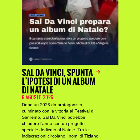
SAL DA VINCI, SPUNTA
L’IPOTESI DI UN ALBUM
DI NATALE
6 AGOSTO 2026
Dopo un 2026 da protagonista,
culminato con la vittoria al Festival di
Sanremo, Sal Da Vinci potrebbe
chiudere l’anno con un progetto
speciale dedicato al Natale. Tra le
indiscrezioni circolano i nomi di Tiziano