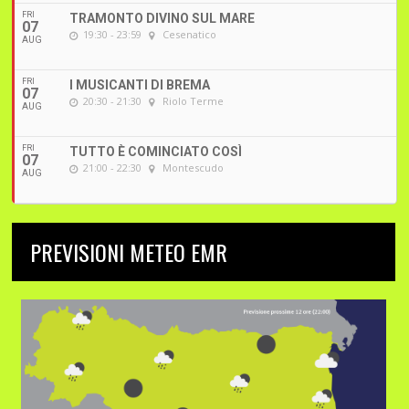
FRI
TRAMONTO DIVINO SUL MARE
07
19:30 - 23:59
Cesenatico
AUG
FRI
I MUSICANTI DI BREMA
07
20:30 - 21:30
Riolo Terme
AUG
FRI
TUTTO È COMINCIATO COSÌ
07
21:00 - 22:30
Montescudo
AUG
PREVISIONI METEO EMR