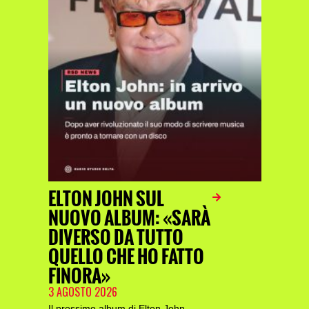
ELTON JOHN SUL
NUOVO ALBUM: «SARÀ
DIVERSO DA TUTTO
QUELLO CHE HO FATTO
FINORA»
3 AGOSTO 2026
Il prossimo album di Elton John