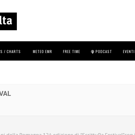
S / CHARTS
METEO EMR
FREE TIME
PODCAST
EVENTI
VAL
i della Romagna 12^ edizione di “ScrittuRa Festival”con i