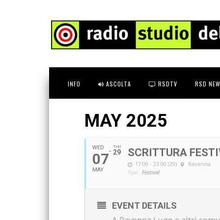
INFO
ASCOLTA
RSDTV
RSD NEW
MAY 2025
WED
THU
SCRITTURA FESTI
29
07
17:00 - 23:00 (29)
Ravenna
MAY
Tipo:
Festival
EVENT DETAILS
A Ravenna,Lugo e altri comun