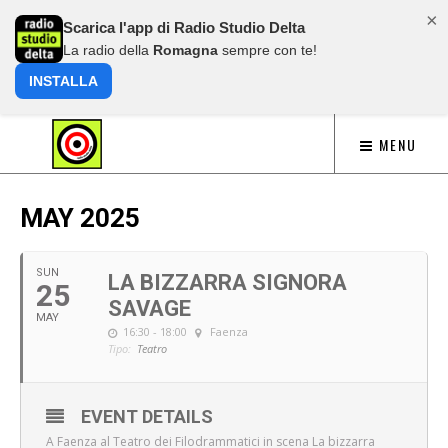
×
Scarica l'app di Radio Studio Delta
La radio della
Romagna
sempre con te!
INSTALLA
MENU
MAY 2025
SUN
LA BIZZARRA SIGNORA
25
SAVAGE
MAY
16:30 - 18:00
Faenza
Tipo:
Teatro
EVENT DETAILS
A Faenza al Teatro dei Filodrammatici in scena La bizzarra