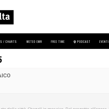
S / CHARTS
METEO EMR
FREE TIME
PODCAST
EVENTI
5
AICO
te della città, Chagall in mosaico. Dal progetto all’opera,