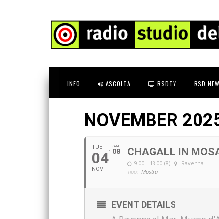
INFO
ASCOLTA
RSDTV
RSD NEW
NOVEMBER 202
TUE
SAT
CHAGALL IN MOS
08
04
9:00 - 18:00 (8)
Ravenna
NOV
Tipo:
Mostra
EVENT DETAILS
A Ravenna al Mar, Museo d’Ar