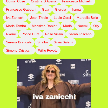
Coma_Cose
Cristina D'Avena
Francesca Michielin
Francesco Gabbani
Gaia
Giorgia
Irama
Iva Zanicchi
Joan Thiele
Lucio Corsi
Marcella Bella
Maria Tomba
Massimo Ranieri
Modà
Noemi
Olly
Rkomi
Rocco Hunt
Rose Villain
Sarah Toscano
Serena Brancale
Shalbo
Silvia Salemi
Simone Cristicchi
Willie Peyote