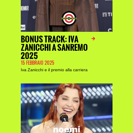
BONUS TRACK: IVA
ZANICCHI A SANREMO
2025
15 FEBBRAIO 2025
Iva Zanicchi e il premio alla carriera