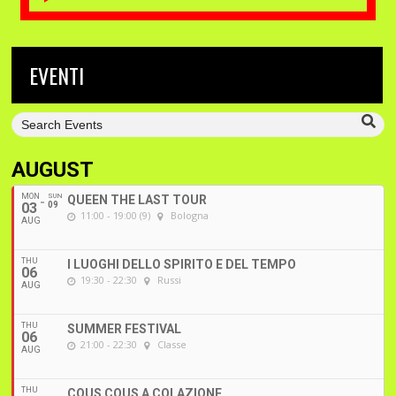
EVENTI
AUGUST
MON
SUN
QUEEN THE LAST TOUR
03
09
11:00 - 19:00 (9)
Bologna
AUG
THU
I LUOGHI DELLO SPIRITO E DEL TEMPO
06
19:30 - 22:30
Russi
AUG
THU
SUMMER FESTIVAL
06
21:00 - 22:30
Classe
AUG
THU
COUS COUS A COLAZIONE