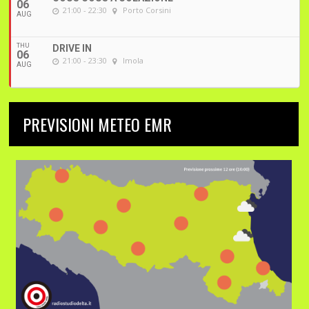
06
21:00 - 22:30
Porto Corsini
AUG
THU
DRIVE IN
06
21:00 - 23:30
Imola
AUG
PREVISIONI METEO EMR