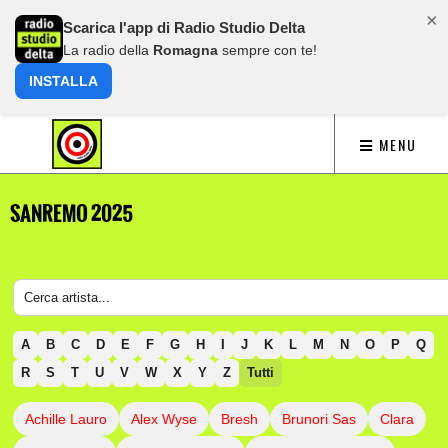
×
Scarica l'app di Radio Studio Delta
La radio della
Romagna
sempre con te!
INSTALLA
MENU
SANREMO 2025
A
B
C
D
E
F
G
H
I
J
K
L
M
N
O
P
Q
R
S
T
U
V
W
X
Y
Z
Tutti
Achille Lauro
Alex Wyse
Bresh
Brunori Sas
Clara