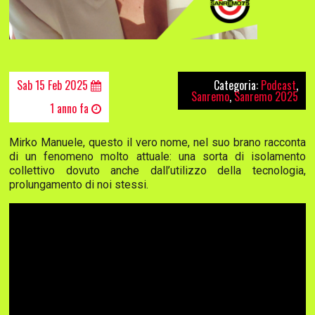
Sab 15 Feb 2025
Categoria:
Podcast
,
Sanremo
,
Sanremo 2025
1 anno fa
Mirko Manuele, questo il vero nome, nel suo brano racconta
di un fenomeno molto attuale: una sorta di isolamento
collettivo dovuto anche dall’utilizzo della tecnologia,
prolungamento di noi stessi.