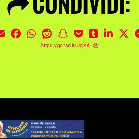
CONDIVIDI:
https://go.rsd.it/UpjKA