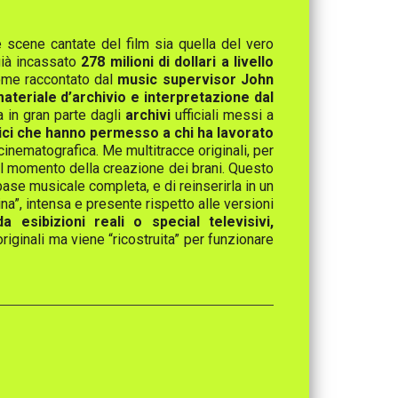
e scene cantate del film sia quella del vero
già incassato
278 milioni di dollari a livello
come raccontato dal
music supervisor John
ateriale d’archivio e interpretazione dal
 in gran parte dagli
archivi
ufficiali messi a
orici che hanno permesso a chi ha lavorato
e cinematografica. Me multitracce originali, per
 al momento della creazione dei brani. Questo
ase musicale completa, e di reinserirla in un
a”, intensa e presente rispetto alle versioni
a esibizioni reali o special televisivi,
originali ma viene “ricostruita” per funzionare