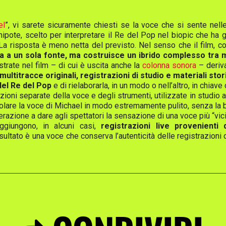
el
”, vi sarete sicuramente chiesti se la voce che si sente nell
ipote, scelto per interpretare il Re del Pop nel biopic che ha 
. La risposta è meno netta del previsto. Nel senso che il film, 
da a un sola fonte, ma costruisce un ibrido complesso tra m
rate nel film – di cui è uscita anche la
colonna sonora
– deriva
multitracce originali, registrazioni di studio e materiali st
 del Re del Pop
e di rielaborarla, in un modo o nell’altro, in chiav
zioni separate della voce e degli strumenti, utilizzate in studio
solare la voce di Michael in modo estremamente pulito, senza la b
azione a dare agli spettatori la sensazione di una voce più “vicin
ggiungono, in alcuni casi,
registrazioni live provenienti d
 risultato è una voce che conserva l’autenticità delle registrazioni 