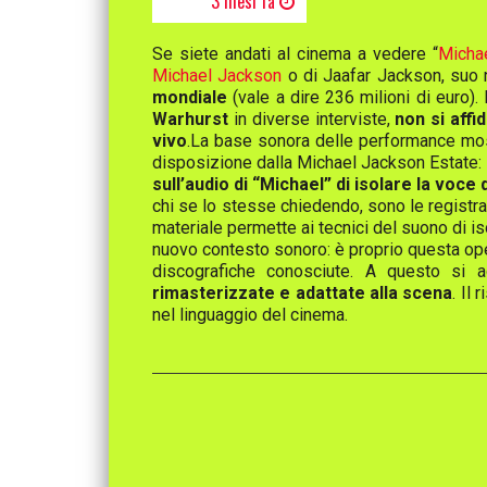
3 mesi fa
Se siete andati al cinema a vedere “
Micha
Michael Jackson
o di Jaafar Jackson, suo n
mondiale
(vale a dire 236 milioni di euro)
Warhurst
in diverse interviste,
non si affi
vivo
.La base sonora delle performance most
disposizione dalla Michael Jackson Estate:
sull’audio di “Michael” di isolare la voce
chi se lo stesse chiedendo, sono le registra
materiale permette ai tecnici del suono di i
nuovo contesto sonoro: è proprio questa oper
discografiche conosciute. A questo si a
rimasterizzate e adattate alla scena
. Il
nel linguaggio del cinema.