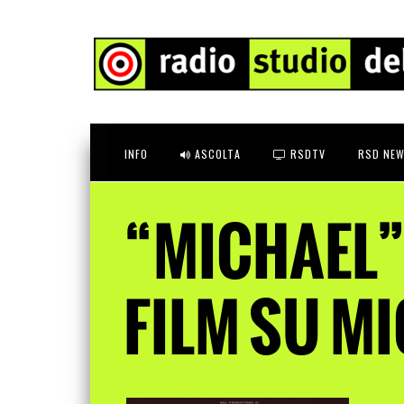
INFO
ASCOLTA
RSDTV
RSD NEW
“MICHAEL”
FILM SU M