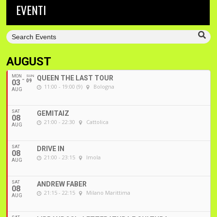
EVENTI
AUGUST
MON
SUN
QUEEN THE LAST TOUR
03
09
11:00 - 19:00 (9)
Bologna
AUG
SAT
GEMITAIZ
08
21:00 - 22:30
Cattolica
AUG
SAT
DRIVE IN
08
21:00 - 23:15
Imola
AUG
SAT
ANDREW FABER
08
21:15 - 22:15
Milano Marittima
AUG