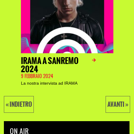
IRAMA A SANREMO
2024
9 FEBBRAIO 2024
La nostra intervista ad IRAMA
« INDIETRO
AVANTI »
ON AIR