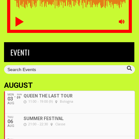
EVENTI
AUGUST
MON
SUN
QUEEN THE LAST TOUR
03
09
11:00 - 19:00 (9)
Bologna
AUG
THU
SUMMER FESTIVAL
06
21:00 - 22:30
Classe
AUG