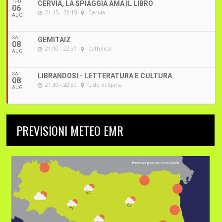
THU
CERVIA, LA SPIAGGIA AMA IL LIBRO
06
21:15 - 22:15
Cervia
AUG
SAT
GEMITAIZ
08
21:00 - 22:30
Cattolica
AUG
SAT
LIBRANDOSI - LETTERATURA E CULTURA
08
21:30 - 22:30
Lido di Spina
AUG
PREVISIONI METEO EMR