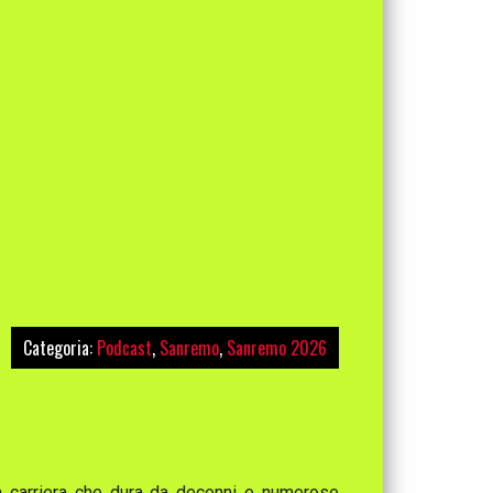
Categoria:
Podcast
,
Sanremo
,
Sanremo 2026
na carriera che dura da decenni e numerose