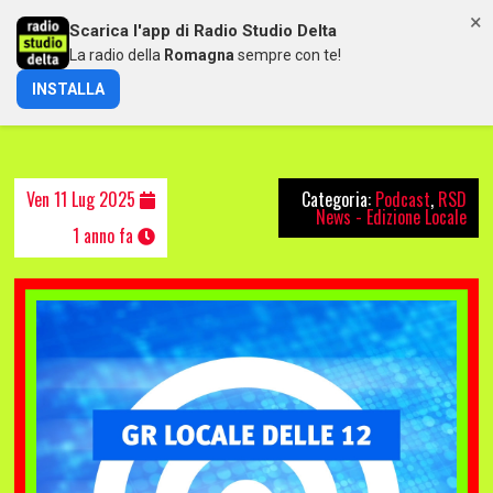
×
Scarica l'app di Radio Studio Delta
MENU
La radio della
Romagna
sempre con te!
INSTALLA
NOTIZIARIO LOCALE DELLE 12 (11/07/2025)
Ven 11 Lug 2025
Categoria:
Podcast
,
RSD
News - Edizione Locale
1 anno fa