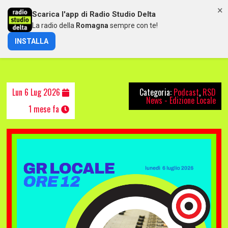
×
Scarica l'app di Radio Studio Delta
MENU
La radio della
Romagna
sempre con te!
INSTALLA
NOTIZIARIO LOCALE DELLE 12 (06/07/2026)
Lun 6 Lug 2026
Categoria:
Podcast
,
RSD
News - Edizione Locale
1 mese fa