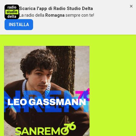
×
Scarica l'app di Radio Studio Delta
MENU
La radio della
Romagna
sempre con te!
INSTALLA
LEO GASSMANN A SANREMO 76