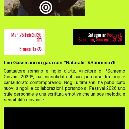
Mer 25 Feb 2026
Categoria:
Podcast
,
Sanremo
,
Sanremo 2026
5 mesi fa
Leo Gassmann in gara con “Naturale” #Sanremo76
Cantautore romano e figlio d’arte, vincitore di *Sanremo
Giovani 2020*, ha consolidato il suo percorso tra pop e
cantautorato contemporaneo. Negli ultimi anni ha pubblicato
nuovi singoli e collaborazioni, portando al Festival 2026 uno
stile personale e una scrittura emotiva che unisce melodia e
sensibilità giovanile.