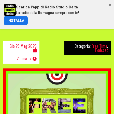
×
Scarica l'app di Radio Studio Delta
MENU
La radio della
Romagna
sempre con te!
INSTALLA
FREETIME DEL 28/05/2026
Gio 28 Mag 2026
Categoria:
Free Time
,
Podcast
2 mesi fa