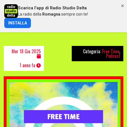
×
Scarica l'app di Radio Studio Delta
MENU
La radio della
Romagna
sempre con te!
INSTALLA
FREETIME DEL 18/06/2025
Mer 18 Giu 2025
Categoria:
Free Time
,
Podcast
1 anno fa