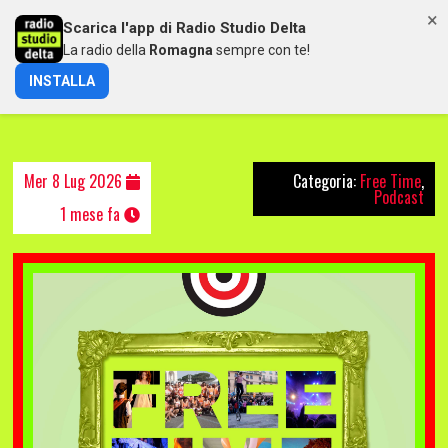
×
Scarica l'app di Radio Studio Delta
MENU
La radio della
Romagna
sempre con te!
INSTALLA
FREETIME DEL 08/07/2026
Mer 8 Lug 2026
Categoria:
Free Time
,
Podcast
1 mese fa