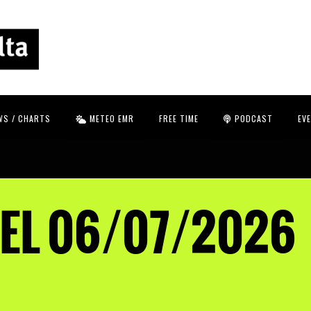
WS / CHARTS
METEO EMR
FREE TIME
PODCAST
EV
DEL 06/07/2026