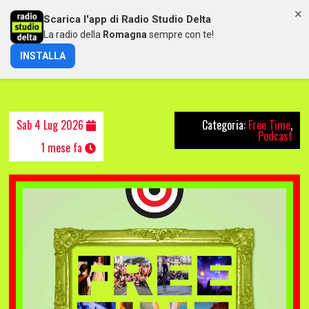
×
Scarica l'app di Radio Studio Delta
MENU
La radio della
Romagna
sempre con te!
INSTALLA
FREETIME DEL 04/07/2026
Sab 4 Lug 2026
Categoria:
Free Time
,
Podcast
1 mese fa