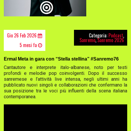
Gio 26 Feb 2026
Categoria:
Podcast
,
Sanremo
,
Sanremo 2026
5 mesi fa
Ermal Meta in gara con “Stella stellina” #Sanremo76
Cantautore e interprete italo-albanese, noto per testi
profondi e melodie pop coinvolgenti. Dopo il successo
sanremese e l’attività live intensa, negli ultimi anni ha
pubblicato nuovi singoli e collaborazioni che confermano la
sua posizione tra le voci più influenti della scena italiana
contemporanea.