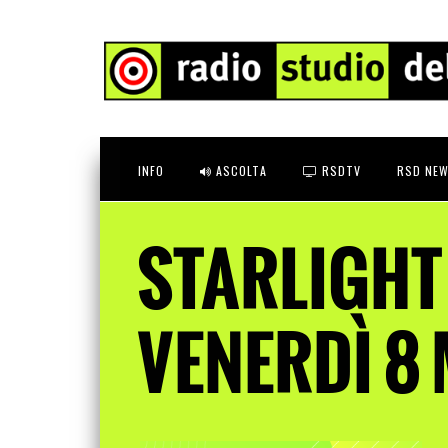
INFO
ASCOLTA
RSDTV
RSD NEW
STARLIGHT
VENERDÌ 8