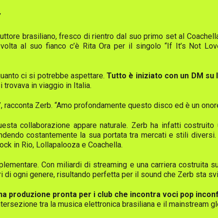
”
oduttore brasiliano, fresco di rientro dal suo primo set al Coachel
olta al suo fianco c’è Rita Ora per il singolo “If It’s Not Lov
 quanto ci si potrebbe aspettare.
Tutto è iniziato con un DM su
trovava in viaggio in Italia.
'”, racconta Zerb. “Amo profondamente questo disco ed è un onore
questa collaborazione appare naturale. Zerb ha infatti costruit
dendo costantemente la sua portata tra mercati e stili diversi. Si
ock in Rio, Lollapalooza e Coachella.
lementare. Con miliardi di streaming e una carriera costruita sull
i di ogni genere, risultando perfetta per il sound che Zerb sta sv
na produzione pronta per i club che incontra voci pop inconfo
ntersezione tra la musica elettronica brasiliana e il mainstream gl