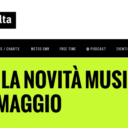
S / CHARTS
METEO EMR
FREE TIME
PODCAST
EVENTI
 LA NOVITÀ MUSI
 MAGGIO