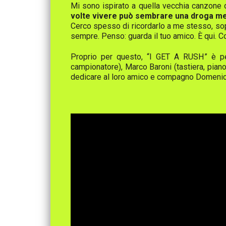
Mi sono ispirato a quella vecchia canzone d
volte vivere può sembrare una droga me
Cerco spesso di ricordarlo a me stesso, sopr
sempre. Penso: guarda il tuo amico. È qui. C
Proprio per questo, “I GET A RUSH” è per
campionatore), Marco Baroni (tastiera, piano
dedicare al loro amico e compagno Domeni