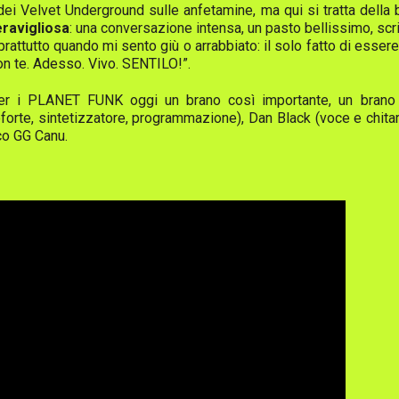
ei Velvet Underground sulle anfetamine, ma qui si tratta della 
ravigliosa
: una conversazione intensa, un pasto bellissimo, sc
attutto quando mi sento giù o arrabbiato: il solo fatto di essere
on te. Adesso. Vivo. SENTILO!”.
 i PLANET FUNK oggi un brano così importante, un brano che
forte, sintetizzatore, programmazione), Dan Black (voce e chitar
co GG Canu.