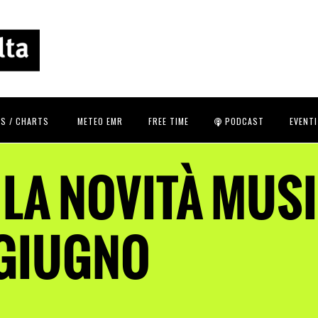
S / CHARTS
METEO EMR
FREE TIME
PODCAST
EVENTI
 LA NOVITÀ MUSI
 GIUGNO