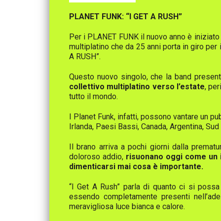
PLANET FUNK: “I GET A RUSH”
Per i PLANET FUNK il nuovo anno è iniziato con
multiplatino che da 25 anni porta in giro per
A RUSH”.
Questo nuovo singolo, che la band presen
collettivo multiplatino verso l’estate
, pe
tutto il mondo.
I Planet Funk, infatti, possono vantare un pu
Irlanda, Paesi Bassi, Canada, Argentina, Sud 
Il brano arriva a pochi giorni dalla prema
doloroso addio,
risuonano oggi come un in
dimenticarsi mai cosa è importante.
“I Get A Rush” parla di quanto ci si poss
essendo completamente presenti nell’ade
meravigliosa luce bianca e calore.