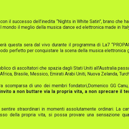
 il successo dell’inedita “Nights in White Satin”, brano che ha ri
 il mondo il meglio della musica dance ed elettronica made in Ita
terà questa sera dal vivo durante il programma di La7 “PRO
riodo perfetto per conquistare la scena della musica elettronica glo
bblico di ascoltatori che spazia dagli Stati Uniti all’Australia pa
Africa, Brasile, Messico, Emirati Arabi Uniti, Nuova Zelanda, Turch
tura scomparsa di uno dei membri fondatori,Domenico GG Canu, 
vito a non buttare via la propria vita, a non sprecare il 
a sentire straordinari in momenti assolutamente ordinari. La 
sso della propria vita, si possa provare una sensazione qu