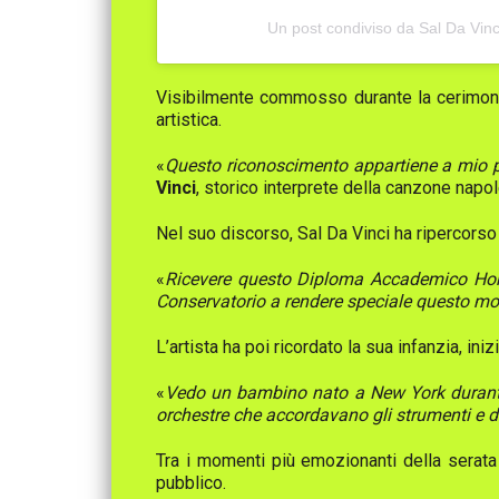
Un post condiviso da Sal Da Vinci
Visibilmente commosso durante la cerimonia,
artistica.
«
Questo riconoscimento appartiene a mio pa
Vinci
, storico interprete della canzone napol
Nel suo discorso, Sal Da Vinci ha ripercorso l
«
Ricevere questo Diploma Accademico Honor
Conservatorio a rendere speciale questo mom
L’artista ha poi ricordato la sua infanzia, inizi
«
Vedo un bambino nato a New York durante un
orchestre che accordavano gli strumenti e da
Tra i momenti più emozionanti della serat
pubblico.