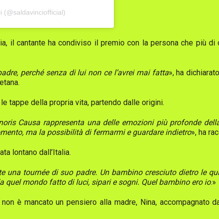
 (@saldavinciofficial)
 il cantante ha condiviso il premio con la persona che più di o
dre, perché senza di lui non ce l’avrei mai fatta
», ha dichiarat
etana.
e tappe della propria vita, partendo dalle origini.
is Causa rappresenta una delle emozioni più profonde della m
ento, ma la possibilità di fermarmi e guardare indietro
», ha ra
ata lontano dall’Italia.
a tournée di suo padre. Un bambino cresciuto dietro le quinte 
 quel mondo fatto di luci, sipari e sogni. Quel bambino ero io
.»
a non è mancato un pensiero alla madre, Nina, accompagnato da 