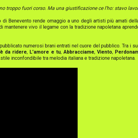
troppo fuori corso. Ma una giustificazione ce l’ho: stavo lavora
di Benevento rende omaggio a uno degli artisti più amati della
di mantenere vivo il legame con la tradizione napoletana apren
 pubblicato numerosi brani entrati nel cuore del pubblico. Tra i s
’è da ridere
,
L’amore e tu
,
Abbracciame
,
Viento
,
Perdona
stile inconfondibile tra melodia italiana e tradizione napoletana.