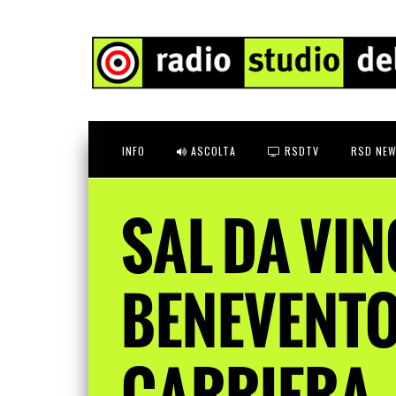
INFO
ASCOLTA
RSDTV
RSD NEW
SAL DA VIN
BENEVENTO
CARRIERA