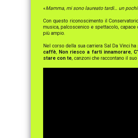
«
Mamma, mi sono laureato tardi… un pochino 
Con questo riconoscimento il Conservatorio 
musica, palcoscenico e spettacolo, capace 
più ampio.
Nel corso della sua carriera Sal Da Vinci ha
caffè
,
Non riesco a farti innamorare
,
C
stare con te
, canzoni che raccontano il suo 