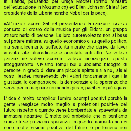
in Irlanda, passando per Graça Machel (primo ministro
dell’educazione in Mozambico) ed Ellen Johnson Sirleaf (ex
presidente della Liberia nonché Nobel per la pace).
«All’inizio» scrive Gabriel presentando la canzone «avevo
pensato di creare della musica per gli Elders, un gruppo
straordinario di persone. La loro autorevolezza non si basa
sul potere militare, su quello economico o su quello politico,
ma semplicemente sull’autorità morale che deriva dall’aver
vissuto vite straordinarie e orientate agli altri. Ne volevo
parlare, ne volevo scrivere, volevo incoraggiare questo
atteggiamento. Viviamo tempi bui e abbiamo bisogno di
persone in grado di dare una piccola spinta sia a noi, sia ai
nostri leader, mantenendo vivi valori fondamentali quali la
giustizia, la compassione, la democrazia e la speranza che
serve per immaginare un mondo giusto, pacifico e più equo».
L’idea è molto semplice: fornire esempi positivi perché la
gente «reagisce molto meglio a proiezioni positive del
futuro rispetto a quando viene bombardata e spaventata da
immagini negative. È molto più probabile che ci sentiamo
coinvolti se proviamo speranza. In questo momento non ci
sono molte visioni positive del futuro, o perlomeno non