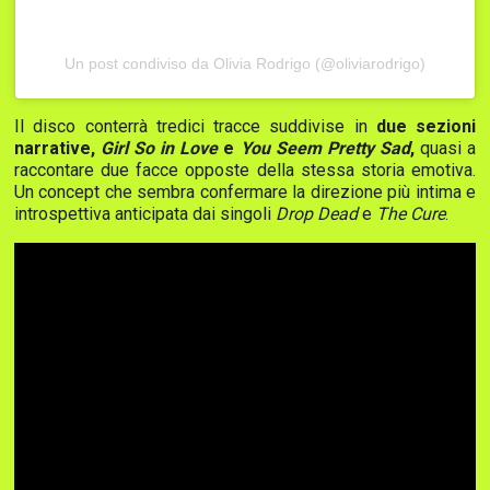
Un post condiviso da Olivia Rodrigo (@oliviarodrigo)
Il disco conterrà tredici tracce suddivise in
due sezioni
narrative,
Girl So in Love
e
You Seem Pretty Sad
,
quasi a
raccontare due facce opposte della stessa storia emotiva.
Un concept che sembra confermare la direzione più intima e
introspettiva anticipata dai singoli
Drop Dead
e
The Cure
.