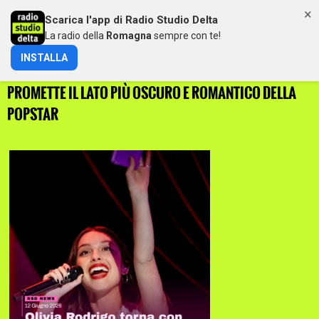
×
Scarica l'app di Radio Studio Delta
MENU
La radio della
Romagna
sempre con te!
INSTALLA
OLIVIA RODRIGO CAMBIA PELLE: IL NUOVO ALBUM
PROMETTE IL LATO PIÙ OSCURO E ROMANTICO DELLA
POPSTAR