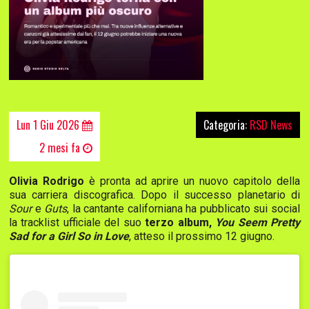
Lun 1 Giu 2026
Categoria:
RSD News
2 mesi fa
Olivia Rodrigo
è pronta ad aprire un nuovo capitolo della
sua carriera discografica. Dopo il successo planetario di
Sour
e
Guts
, la cantante californiana ha pubblicato sui social
la tracklist ufficiale del suo
terzo album,
You Seem Pretty
Sad for a Girl So in Love
, atteso il prossimo 12 giugno.