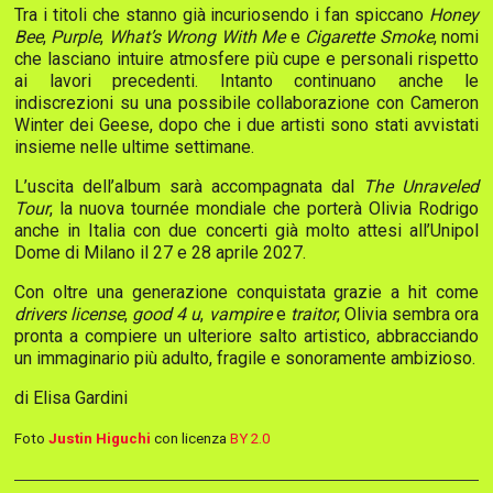
Tra i titoli che stanno già incuriosendo i fan spiccano
Honey
Bee
,
Purple
,
What’s Wrong With Me
e
Cigarette Smoke
, nomi
che lasciano intuire atmosfere più cupe e personali rispetto
ai lavori precedenti. Intanto continuano anche le
indiscrezioni su una possibile collaborazione con Cameron
Winter dei Geese, dopo che i due artisti sono stati avvistati
insieme nelle ultime settimane.
L’uscita dell’album sarà accompagnata dal
The Unraveled
Tour
, la nuova tournée mondiale che porterà Olivia Rodrigo
anche in Italia con due concerti già molto attesi all’Unipol
Dome di Milano il 27 e 28 aprile 2027.
Con oltre una generazione conquistata grazie a hit come
drivers license
,
good 4 u
,
vampire
e
traitor
, Olivia sembra ora
pronta a compiere un ulteriore salto artistico, abbracciando
un immaginario più adulto, fragile e sonoramente ambizioso.
di Elisa Gardini
Foto
Justin Higuchi
con licenza
BY 2.0