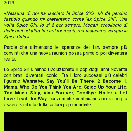
2019.
«Nessuna di noi ha lasciato le Spice Girls. Mi dà persino
fastidio quando mi presentano come “ex Spice Girl”. Una
volta Spice Girl, lo si è per sempre. Magari scegliamo di
dedicarci ad altro in certi momenti, ma resteremo sempre le
Spice Girls.»
Parole che alimentano le speranze dei fan, sempre più
convinti che una nuova reunion possa prima o poi diventare
realtà.
Le Spice Girls hanno rivoluzionato il pop degli anni Novanta
con brani diventati iconici. Tra i loro successi più celebri
figurano
Wannabe
,
Say You’ll Be There
,
2 Become 1
,
Mama
,
Who Do You Think You Are
,
Spice Up Your Life
,
Too Much
,
Stop
,
Viva Forever
,
Goodbye
,
Holler
e
Let
Love Lead the Way
, canzoni che continuano ancora oggi a
essere simbolo della cultura pop mondiale.