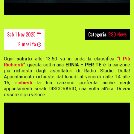
Sab 1 Nov 2025
Categoria:
RSD News
9 mesi fa
Ogni
sabato
alle 13.50 va in onda la classifica “
I Più
Richiesti
“: questa settimana
ERNIA – PER TE
è la canzone
più richiesta dagli ascoltatori di Radio Studio Delta!
Appuntamento richieste dal lunedì al venerdì dalle 14 alle
16;
richiedi
la tua canzone preferita anche negli
appuntamenti serali DISCORARIO, una volta all’ora. Dovrai
essere il più veloce.