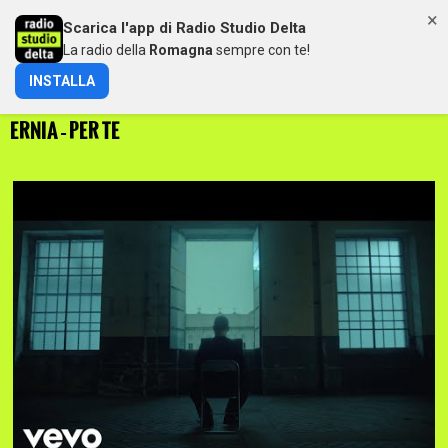
×
Scarica l'app di Radio Studio Delta
MENU
La radio della
Romagna
sempre con te!
INSTALLA
LA PIÙ RICHIESTA DELLA 44ª SETTIMANA DELL’ANNO:
ERNIA – PER TE