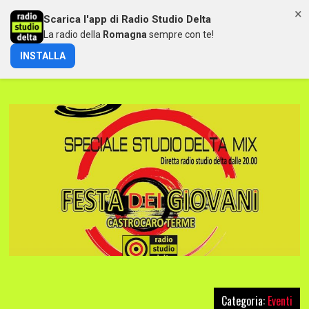
×
Scarica l'app di Radio Studio Delta
MENU
La radio della
Romagna
sempre con te!
INSTALLA
FESTA DEI GIOVANI 2024
Categoria:
Eventi